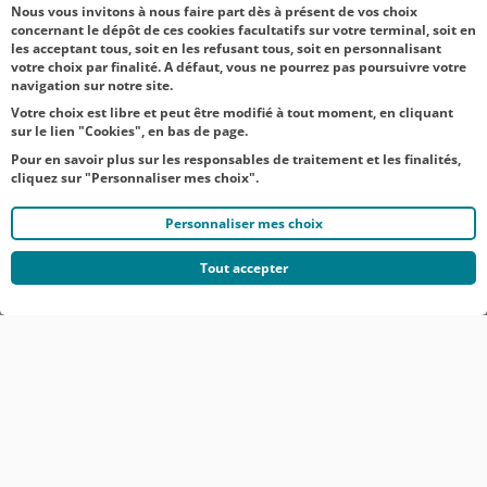
Nous vous invitons à nous faire part dès à présent de vos choix
concernant le dépôt de ces cookies facultatifs sur votre terminal, soit en
les acceptant tous, soit en les refusant tous, soit en personnalisant
votre choix par finalité. A défaut, vous ne pourrez pas poursuivre votre
1
2
3
4
Page suivante
navigation sur notre site.
Votre choix est libre et peut être modifié à tout moment, en cliquant
sur le lien "Cookies", en bas de page.
Pour en savoir plus sur les responsables de traitement et les finalités,
cliquez sur "Personnaliser mes choix".
Personnaliser mes choix
Tout accepter
© CRÉDIT AGRICOLE DU NORD EST
COMMUNIQUÉS DE PRESSE
MENTIONS LÉGALES
ACCESSIBILITÉ