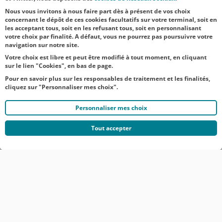
la compétence des juridictions françaises en
Nous vous invitons à nous faire part dès à présent de vos choix
concernant le dépôt de ces cookies facultatifs sur votre terminal, soit en
première instance comme en appel pour tout
les acceptant tous, soit en les refusant tous, soit en personnalisant
votre choix par finalité. A défaut, vous ne pourrez pas poursuivre votre
litige relatif aux contenus et l’utilisation du site.
navigation sur notre site.
Votre choix est libre et peut être modifié à tout moment, en cliquant
sur le lien "Cookies", en bas de page.
Pour en savoir plus sur les responsables de traitement et les finalités,
cliquez sur "Personnaliser mes choix".
Personnaliser mes choix
Tout accepter
© CRÉDIT AGRICOLE DU NORD EST
COMMUNIQUÉS DE PRESSE
MENTIONS LÉGALES