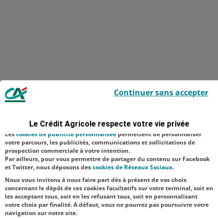
Le Crédit Agricole utilise des cookies sur ce site : certains cookies sont
Continuer sans accepter
indispensables car utilisés à des fins de bon fonctionnement et de
sécurité ; d’autres sont facultatifs. Les
cookies de mesure d'audience
permettent de réaliser des statistiques de visites, d’analyser votre
navigation, et vous présenter ponctuellement des questionnaires de
Le Crédit Agricole respecte votre vie privée
satisfaction facultatifs.
Les
cookies de publicité personnalisée
permettent de personnaliser
votre parcours, les publicités, communications et sollicitations de
prospection commerciale à votre intention.
Par ailleurs, pour vous permettre de partager du contenu sur Facebook
et Twitter, nous déposons des
cookies de Réseaux Sociaux
.
Nous vous invitons à nous faire part dès à présent de vos choix
concernant le dépôt de ces cookies facultatifs sur votre terminal, soit en
les acceptant tous, soit en les refusant tous, soit en personnalisant
votre choix par finalité. A défaut, vous ne pourrez pas poursuivre votre
navigation sur notre site.