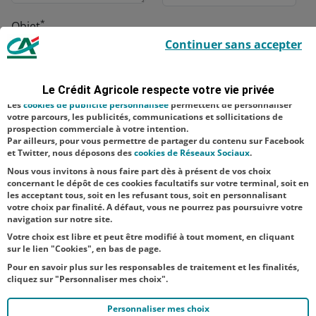
*
Objet
Le Crédit Agricole utilise des cookies sur ce site : certains cookies sont
Continuer sans accepter
indispensables car utilisés à des fins de bon fonctionnement et de
sécurité ; d’autres sont facultatifs. Les
cookies de mesure d'audience
permettent de réaliser des statistiques de visites, d’analyser votre
navigation, et vous présenter ponctuellement des questionnaires de
*
Message
Le Crédit Agricole respecte votre vie privée
satisfaction facultatifs.
Les
cookies de publicité personnalisée
permettent de personnaliser
votre parcours, les publicités, communications et sollicitations de
prospection commerciale à votre intention.
Par ailleurs, pour vous permettre de partager du contenu sur Facebook
et Twitter, nous déposons des
cookies de Réseaux Sociaux
.
Nous vous invitons à nous faire part dès à présent de vos choix
concernant le dépôt de ces cookies facultatifs sur votre terminal, soit en
les acceptant tous, soit en les refusant tous, soit en personnalisant
votre choix par finalité. A défaut, vous ne pourrez pas poursuivre votre
Envoyer
navigation sur notre site.
Votre choix est libre et peut être modifié à tout moment, en cliquant
sur le lien "Cookies", en bas de page.
Pour en savoir plus sur les responsables de traitement et les finalités,
cliquez sur "Personnaliser mes choix".
Personnaliser mes choix