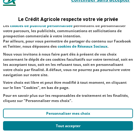
organisée par
sécurité ; d’autres sont facultatifs. Les
cookies de mesure d'audience
l’association
permettent de réaliser des statistiques de visites, d’analyser votre
navigation, et vous présenter ponctuellement des questionnaires de
"Les Amis de
Le Crédit Agricole respecte votre vie privée
satisfaction facultatifs.
Saint-Nicaise
Les
cookies de publicité personnalisée
permettent de personnaliser
votre parcours, les publicités, communications et sollicitations de
du Chemin-
prospection commerciale à votre intention.
Par ailleurs, pour vous permettre de partager du contenu sur Facebook
Vert" pour
et Twitter, nous déposons des
cookies de Réseaux Sociaux
.
célébr...
Nous vous invitons à nous faire part dès à présent de vos choix
concernant le dépôt de ces cookies facultatifs sur votre terminal, soit en
les acceptant tous, soit en les refusant tous, soit en personnalisant
votre choix par finalité. A défaut, vous ne pourrez pas poursuivre votre
navigation sur notre site.
Votre choix est libre et peut être modifié à tout moment, en cliquant
sur le lien "Cookies", en bas de page.
Pour en savoir plus sur les responsables de traitement et les finalités,
cliquez sur "Personnaliser mes choix".
Personnaliser mes choix
Tout accepter