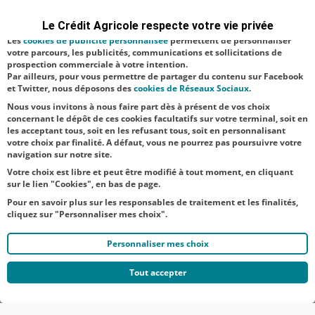
permettent de réaliser des statistiques de visites, d’analyser votre
Montagne de Reims. Sacré dans la catégorie
navigation, et vous présenter ponctuellement des questionnaires de
Le Crédit Agricole respecte votre vie privée
satisfaction facultatifs.
« Focaccia » en 2022, puis en 2023, Super
Les
cookies de publicité personnalisée
permettent de personnaliser
champion de la World Cup de la pizza,
votre parcours, les publicités, communications et sollicitations de
prospection commerciale à votre intention.
compé...
Par ailleurs, pour vous permettre de partager du contenu sur Facebook
et Twitter, nous déposons des
cookies de Réseaux Sociaux
.
Nous vous invitons à nous faire part dès à présent de vos choix
concernant le dépôt de ces cookies facultatifs sur votre terminal, soit en
3
4
5
6
7
8
9
10
...
121
122
les acceptant tous, soit en les refusant tous, soit en personnalisant
votre choix par finalité. A défaut, vous ne pourrez pas poursuivre votre
navigation sur notre site.
Votre choix est libre et peut être modifié à tout moment, en cliquant
sur le lien "Cookies", en bas de page.
Pour en savoir plus sur les responsables de traitement et les finalités,
cliquez sur "Personnaliser mes choix".
Personnaliser mes choix
Tout accepter