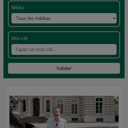
Média
Mot-clé
Valider