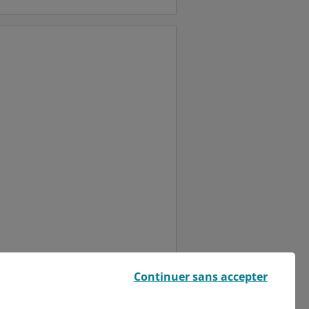
Église Saint-Nicaise, le
Continuer sans accepter
par l’association "Les