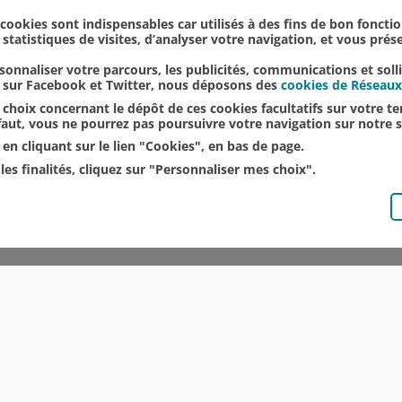
u Chemin-Vert" pour célébr...
s cookies sont indispensables car utilisés à des fins de bon foncti
statistiques de visites, d’analyser votre navigation, et vous pré
onnaliser votre parcours, les publicités, communications et soll
u sur Facebook et Twitter, nous déposons des
cookies de Réseaux
choix concernant le dépôt de ces cookies facultatifs sur votre ter
éfaut, vous ne pourrez pas poursuivre votre navigation sur notre s
en cliquant sur le lien "Cookies", en bas de page.
les finalités, cliquez sur "Personnaliser mes choix".
© CRÉDIT AGRICOLE DU NORD EST
COMMUNIQUÉS DE PRESSE
MENTIONS LÉGALES
ACCESSIBILITÉ