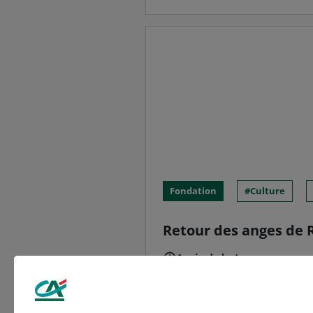
Fondation
Culture
Retour des anges de R
1 min de lecture
Grand mécène de la rest
Crédit Agricole du Nord