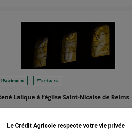
Patrimoine
Territoire
ené Lalique à l’église Saint-Nicaise de Reims
auration des célèbres anges de René Lalique de l’
Le Crédit Agricole respecte votre vie privée
 Est était convié à la soirée événement organisée 