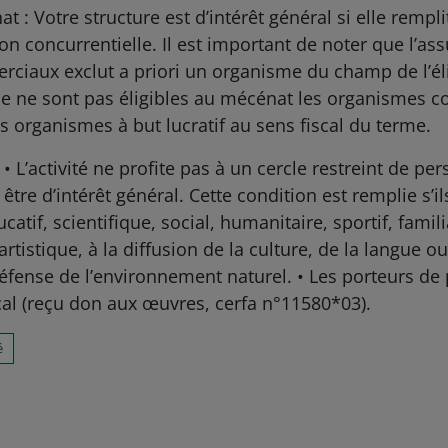
at : Votre structure est d’intérêt général si elle rempli
 non concurrentielle. Il est important de noter que l’as
ciaux exclut a priori un organisme du champ de l’élig
e ne sont pas éligibles au mécénat les organismes co
s organismes à but lucratif au sens fiscal du terme.
 • L’activité ne profite pas à un cercle restreint de p
 être d’intérêt général. Cette condition est remplie s’i
catif, scientifique, social, humanitaire, sportif, famil
rtistique, à la diffusion de la culture, de la langue 
 défense de l’environnement naturel. • Les porteurs de 
cal (reçu don aux œuvres, cerfa n°11580*03).
é