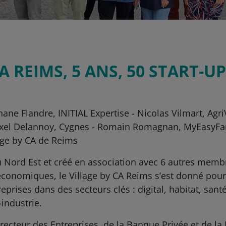
A REIMS, 5 ANS, 50 START-U
phane Flandre, INITIAL Expertise - Nicolas Vilmart, Ag
 Axel Delannoy, Cygnes - Romain Romagnan, MyEasyFa
age by CA de Reims
du Nord Est et créé en association avec 6 autres memb
 économiques, le Village by CA Reims s’est donné pou
rises dans des secteurs clés : digital, habitat, san
industrie.
recteur des Entreprises, de la Banque Privée et de la 