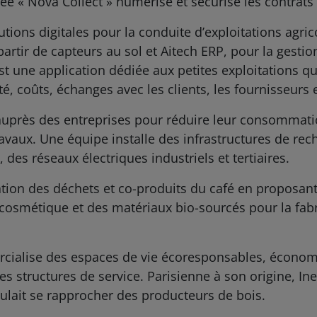
née « Nova Collect » numérise et sécurise les contrats 
ions digitales pour la conduite d’exploitations agric
à partir de capteurs au sol et Aitech ERP, pour la gesti
 une application dédiée aux petites exploitations qui
ité, coûts, échanges avec les clients, les fournisseurs 
auprès des entreprises pour réduire leur consommatio
ravaux. Une équipe installe des infrastructures de rec
des réseaux électriques industriels et tertiaires.
sation des déchets et co-produits du café en proposan
cosmétique et des matériaux bio-sourcés pour la fab
cialise des espaces de vie écoresponsables, économiq
s structures de service. Parisienne à son origine, Ine
ulait se rapprocher des producteurs de bois.