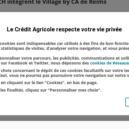
 intègrent le Village by CA de Reims
 nouvelles entreprises rejoignent l’accélérateur d
Le Crédit Agricole respecte votre vie privée
Fondé par Julie Viet et Antoine Zanardo, Immersi
sion d’équipe et le bien-être au travail av...
s cookies sont indispensables car utilisés à des fins de bon foncti
statistiques de visites, d’analyser votre navigation, et vous pré
onnaliser votre parcours, les publicités, communications et soll
u sur Facebook et Twitter, nous déposons des
cookies de Réseaux
choix concernant le dépôt de ces cookies facultatifs sur votre ter
éfaut, vous ne pourrez pas poursuivre votre navigation sur notre s
en cliquant sur le lien "Cookies", en bas de page.
les finalités, cliquez sur "Personnaliser mes choix".