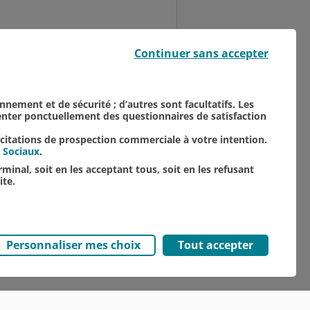
e start-up du Crédit
Continuer sans accepter
O accompagne les
onnement et de sécurité ; d’autres sont facultatifs. Les
senter ponctuellement des questionnaires de satisfaction
icitations de prospection commerciale à votre intention.
 Sociaux
.
minal, soit en les acceptant tous, soit en les refusant
ite.
Personnaliser mes choix
Tout accepter