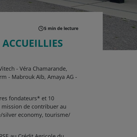
5 min de lecture
P ACCUEILLIES
riVitech - Véra Chamarande,
rm - Mabrouk Aïb, Amaya AG -
res fondateurs* et 10
r mission de contribuer au
té/silver economy, tourisme/
RSE au Crédit Agricole du