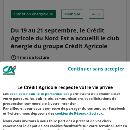
Transition énergétique
Banque
RSE
Du 19 au 21 septembre, le Crédit
Agricole du Nord Est a accueilli le club
énergie du groupe Crédit Agricole
4 min de lecture
Le Crédit Agricole utilise des cookies sur ce site : certains cookies sont
De gauche à droite sur la photo : Laura
Continuer sans accepter
indispensables car utilisés à des fins de bon fonctionnement et de
Bouchillou, directrice générale adjointe du
sécurité ; d’autres sont facultatifs. Les
cookies de mesure d'audience
permettent de réaliser des statistiques de visites, d’analyser votre
Crédit Agricole Nord Est - François Istasse,
navigation, et vous présenter ponctuellement des questionnaires de
Le Crédit Agricole respecte votre vie privée
satisfaction facultatifs.
responsable Transition Énergétique au
Les
cookies de publicité personnalisée
permettent de personnaliser
Crédit Agricole Nord Est - Camille Poiroux,
votre parcours, les publicités, communications et sollicitations de
prospection commerciale à votre intention.
chef de projet gaz verts GRDF - Alexand...
Par ailleurs, pour vous permettre de partager du contenu sur Facebook
et Twitter, nous déposons des
cookies de Réseaux Sociaux
.
Nous vous invitons à nous faire part dès à présent de vos choix
concernant le dépôt de ces cookies facultatifs sur votre terminal, soit en