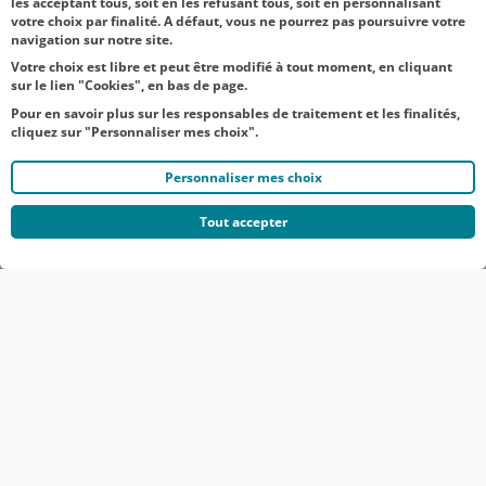
...
53
54
55
56
57
58
59
...
1
les acceptant tous, soit en les refusant tous, soit en personnalisant
votre choix par finalité. A défaut, vous ne pourrez pas poursuivre votre
navigation sur notre site.
Votre choix est libre et peut être modifié à tout moment, en cliquant
sur le lien "Cookies", en bas de page.
Pour en savoir plus sur les responsables de traitement et les finalités,
cliquez sur "Personnaliser mes choix".
Personnaliser mes choix
Tout accepter
© CRÉDIT AGRICOLE DU NORD EST
COMMUNIQUÉS DE PRESSE
MENTIONS LÉGALES
ACCESSIBILITÉ
PROTECTION DES DONNÉES DU SITE INTERNET