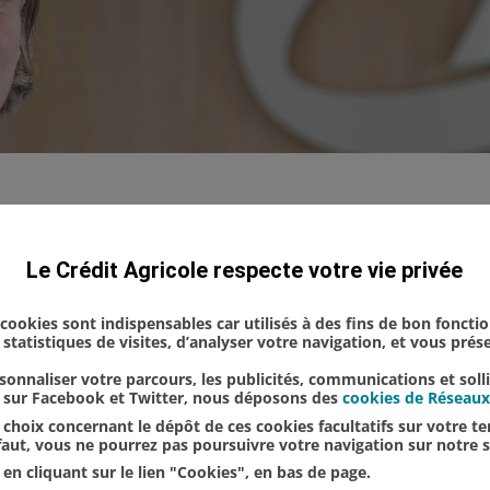
 les agriculteurs face à l’explosion des coût
Le Crédit Agricole respecte votre vie privée
s cookies sont indispensables car utilisés à des fins de bon foncti
statistiques de visites, d’analyser votre navigation, et vous pré
Page précedente
1
2
3
4
5
onnaliser votre parcours, les publicités, communications et soll
u sur Facebook et Twitter, nous déposons des
cookies de Réseaux
choix concernant le dépôt de ces cookies facultatifs sur votre ter
éfaut, vous ne pourrez pas poursuivre votre navigation sur notre s
en cliquant sur le lien "Cookies", en bas de page.