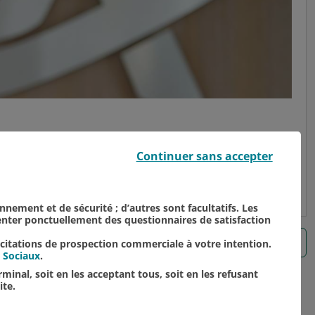
s de production
Continuer sans accepter
onnement et de sécurité ; d’autres sont facultatifs. Les
senter ponctuellement des questionnaires de satisfaction
6
7
8
9
10
11
12
Page suivante
icitations de prospection commerciale à votre intention.
 Sociaux
.
minal, soit en les acceptant tous, soit en les refusant
ite.