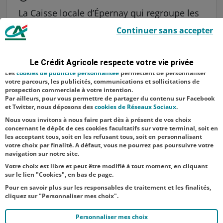
La Caisse locale d’Épernay qui regroupe les
Le Crédit Agricole utilise des cookies sur ce site : certains cookies sont
agences de Bouzy et d’Épernay Vallé, la
Continuer sans accepter
indispensables car utilisés à des fins de bon fonctionnement et de
Banque Privée d’Épernay, les centres
sécurité ; d’autres sont facultatifs. Les
cookies de mesure d'audience
permettent de réaliser des statistiques de visites, d’analyser votre
d’affaires agriculture-viticulture et
navigation, et vous présenter ponctuellement des questionnaires de
Le Crédit Agricole respecte votre vie privée
satisfaction facultatifs.
professionnels d’Épernay avait invité ses
Les
cookies de publicité personnalisée
permettent de personnaliser
clients sociétaires à un moment de
votre parcours, les publicités, communications et sollicitations de
prospection commerciale à votre intention.
convivialité d...
Par ailleurs, pour vous permettre de partager du contenu sur Facebook
et Twitter, nous déposons des
cookies de Réseaux Sociaux
.
Nous vous invitons à nous faire part dès à présent de vos choix
concernant le dépôt de ces cookies facultatifs sur votre terminal, soit en
2
...
7
8
9
10
11
12
13
14
1
les acceptant tous, soit en les refusant tous, soit en personnalisant
votre choix par finalité. A défaut, vous ne pourrez pas poursuivre votre
navigation sur notre site.
Votre choix est libre et peut être modifié à tout moment, en cliquant
sur le lien "Cookies", en bas de page.
Pour en savoir plus sur les responsables de traitement et les finalités,
cliquez sur "Personnaliser mes choix".
Personnaliser mes choix