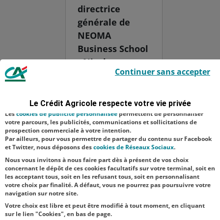
directrice
générale de
NEOMA
Business School
- Nicolas
Le Crédit Agricole utilise des cookies sur ce site : certains cookies sont
Continuer sans accepter
indispensables car utilisés à des fins de bon fonctionnement et de
Bouzou - Gilles
sécurité ; d’autres sont facultatifs. Les
cookies de mesure d'audience
Halais,
permettent de réaliser des statistiques de visites, d’analyser votre
navigation, et vous présenter ponctuellement des questionnaires de
animateur de
Le Crédit Agricole respecte votre vie privée
satisfaction facultatifs.
l’événement -
Les
cookies de publicité personnalisée
permettent de personnaliser
votre parcours, les publicités, communications et sollicitations de
Matthieu
prospection commerciale à votre intention.
Par ailleurs, pour vous permettre de partager du contenu sur Facebook
Renard,
et Twitter, nous déposons des
cookies de Réseaux Sociaux
.
directeur gén...
Nous vous invitons à nous faire part dès à présent de vos choix
concernant le dépôt de ces cookies facultatifs sur votre terminal, soit en
les acceptant tous, soit en les refusant tous, soit en personnalisant
votre choix par finalité. A défaut, vous ne pourrez pas poursuivre votre
navigation sur notre site.
Votre choix est libre et peut être modifié à tout moment, en cliquant
sur le lien "Cookies", en bas de page.