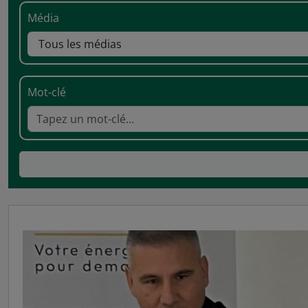
Média
Mot-clé