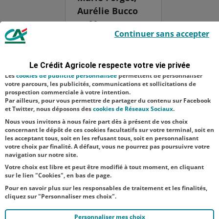
Aurélie Bucco
et Morgane
Le Crédit Agricole utilise des cookies sur ce site : certains cookies sont
Continuer sans accepter
indispensables car utilisés à des fins de bon fonctionnement et de
Suquet,
sécurité ; d’autres sont facultatifs. Les
cookies de mesure d'audience
proposent une
permettent de réaliser des statistiques de visites, d’analyser votre
navigation, et vous présenter ponctuellement des questionnaires de
nouvelle façon
Le Crédit Agricole respecte votre vie privée
satisfaction facultatifs.
de consommer
Les
cookies de publicité personnalisée
permettent de personnaliser
votre parcours, les publicités, communications et sollicitations de
les produits du
prospection commerciale à votre intention.
Par ailleurs, pour vous permettre de partager du contenu sur Facebook
terroir plus
et Twitter, nous déposons des
cookies de Réseaux Sociaux
.
responsable...
Nous vous invitons à nous faire part dès à présent de vos choix
concernant le dépôt de ces cookies facultatifs sur votre terminal, soit en
les acceptant tous, soit en les refusant tous, soit en personnalisant
votre choix par finalité. A défaut, vous ne pourrez pas poursuivre votre
navigation sur notre site.
Votre choix est libre et peut être modifié à tout moment, en cliquant
sur le lien "Cookies", en bas de page.
Pour en savoir plus sur les responsables de traitement et les finalités,
cliquez sur "Personnaliser mes choix".
Personnaliser mes choix