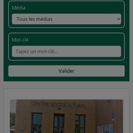
Média
Mot-clé
Valider