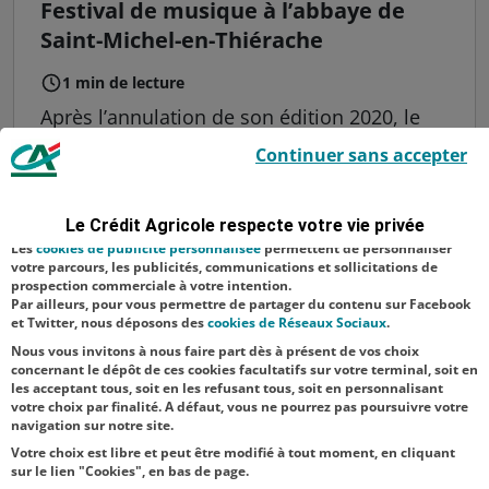
Festival de musique à l’abbaye de
Saint-Michel-en-Thiérache
1 min de lecture
Après l’annulation de son édition 2020, le
Le Crédit Agricole utilise des cookies sur ce site : certains cookies sont
festival de Saint-Michel est de retour pour 5
Continuer sans accepter
indispensables car utilisés à des fins de bon fonctionnement et de
dimanches, du 6 juin au 4 juillet. Depuis
sécurité ; d’autres sont facultatifs. Les
cookies de mesure d'audience
permettent de réaliser des statistiques de visites, d’analyser votre
plus de 30 ans, l’abbaye du XIIe siècle
navigation, et vous présenter ponctuellement des questionnaires de
Le Crédit Agricole respecte votre vie privée
satisfaction facultatifs.
accueille chaque année ce festival de
Les
cookies de publicité personnalisée
permettent de personnaliser
musique ancienne et baroque. Un
votre parcours, les publicités, communications et sollicitations de
prospection commerciale à votre intention.
événement...
Par ailleurs, pour vous permettre de partager du contenu sur Facebook
et Twitter, nous déposons des
cookies de Réseaux Sociaux
.
Nous vous invitons à nous faire part dès à présent de vos choix
concernant le dépôt de ces cookies facultatifs sur votre terminal, soit en
2
...
11
12
13
14
15
16
17
18
les acceptant tous, soit en les refusant tous, soit en personnalisant
votre choix par finalité. A défaut, vous ne pourrez pas poursuivre votre
navigation sur notre site.
Votre choix est libre et peut être modifié à tout moment, en cliquant
sur le lien "Cookies", en bas de page.