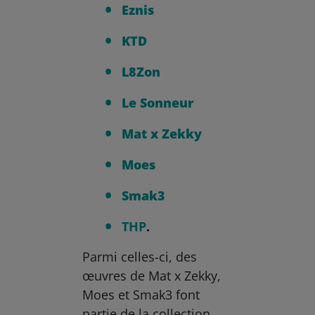
Eznis
KTD
L8Zon
Le Sonneur
Mat x Zekky
Moes
Smak3
THP
.
Parmi celles-ci, des
œuvres de Mat x Zekky,
Moes et Smak3 font
partie de la collection