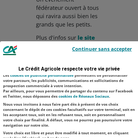
fédérateur ouvert à tous
qui ravira aussi bien les
grands que les petits.
Plus d'infos sur
le site
Le Crédit Agricole utilise des cookies sur ce site : certains cookies sont
de art3f.
.
Continuer sans accepter
indispensables car utilisés à des fins de bon fonctionnement et de
sécurité ; d’autres sont facultatifs. Les
cookies de mesure d'audience
Aucune catégorie
permettent de réaliser des statistiques de visites, d’analyser votre
navigation, et vous présenter ponctuellement des questionnaires de
Le Crédit Agricole respecte votre vie privée
Culture
Mécénat
satisfaction facultatifs.
Les
cookies de publicité personnalisée
permettent de personnaliser
Territoire
votre parcours, les publicités, communications et sollicitations de
prospection commerciale à votre intention.
Par ailleurs, pour vous permettre de partager du contenu sur Facebook
NOS
et Twitter, nous déposons des
cookies de Réseaux Sociaux
.
ACTUALITÉS
Nous vous invitons à nous faire part dès à présent de vos choix
concernant le dépôt de ces cookies facultatifs sur votre terminal, soit en
les acceptant tous, soit en les refusant tous, soit en personnalisant
TOUTES NOS ACTUALITÉS
votre choix par finalité. A défaut, vous ne pourrez pas poursuivre votre
navigation sur notre site.
Votre choix est libre et peut être modifié à tout moment, en cliquant