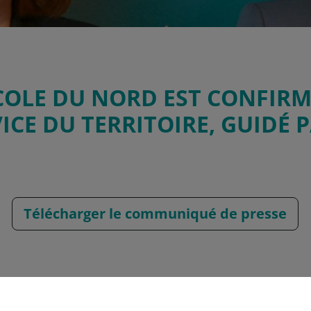
COLE DU NORD EST CONFIRM
VICE DU TERRITOIRE, GUIDÉ 
Télécharger le communiqué de presse