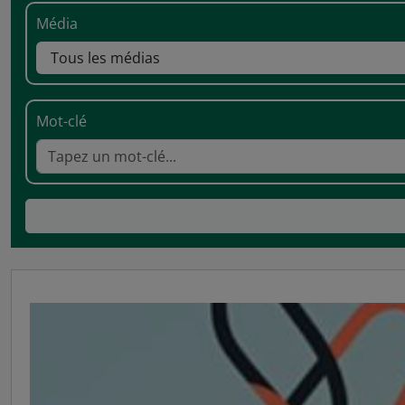
Média
Mot-clé