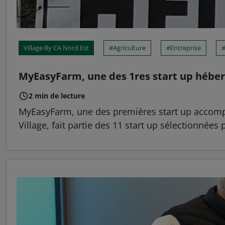
Village By CA Nord Est
Agriculture
Entreprise
MyEasyFarm, une des 1res start up héberg
2 min de lecture
MyEasyFarm, une des premières start up accompag
Village, fait partie des 11 start up sélectionnées