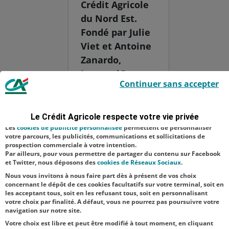
Crédit Agricole
du Nord Est.
Fondé par Julie
Viet et Antoine
Zanardo,
ImmersiO
Le Crédit Agricole utilise des cookies sur ce site : certains cookies sont
Continuer sans accepter
indispensables car utilisés à des fins de bon fonctionnement et de
accompagne les
sécurité ; d’autres sont facultatifs. Les
cookies de mesure d'audience
entreprises
permettent de réaliser des statistiques de visites, d’analyser votre
navigation, et vous présenter ponctuellement des questionnaires de
dans la
Le Crédit Agricole respecte votre vie privée
satisfaction facultatifs.
cohésion
Les
cookies de publicité personnalisée
permettent de personnaliser
votre parcours, les publicités, communications et sollicitations de
d’équipe et le
prospection commerciale à votre intention.
Par ailleurs, pour vous permettre de partager du contenu sur Facebook
bien-être au
et Twitter, nous déposons des
cookies de Réseaux Sociaux
.
travail av...
Nous vous invitons à nous faire part dès à présent de vos choix
concernant le dépôt de ces cookies facultatifs sur votre terminal, soit en
les acceptant tous, soit en les refusant tous, soit en personnalisant
votre choix par finalité. A défaut, vous ne pourrez pas poursuivre votre
navigation sur notre site.
Votre choix est libre et peut être modifié à tout moment, en cliquant