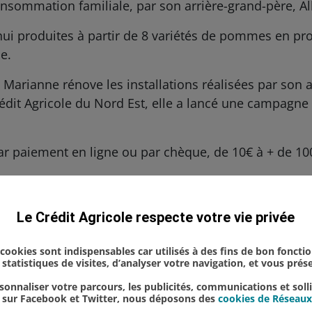
onsommation familiale, par son arrière-grand-père, A
hui produites à partir de 8 variétés de pommes en pr
e.
, Marianne rénove les installations réalisées par son
édit Agricole du Nord Est, elle a lancé une campagne 
ar paiement en ligne ou par chèque, de 10€ à + de 10
 projet, cliquez
ici.
Champagne
Le Crédit Agricole respecte votre vie privée
s cookies sont indispensables car utilisés à des fins de bon foncti
statistiques de visites, d’analyser votre navigation, et vous pré
onnaliser votre parcours, les publicités, communications et soll
u sur Facebook et Twitter, nous déposons des
cookies de Réseaux