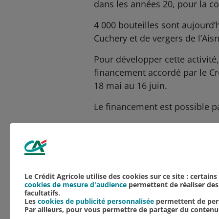
dans les années 20, pour la c
4 000 bouteilles sont aujourd’
Cuchery et de vergers de l’Aisn
Pour développer cette activité
financement accordé par le Cr
18 mai au 16 juin.
Le financement est possible p
Si vous souhaitez soutenir son
Aucune catégorie
Agriculture
NOS ACTUALITÉS
Le Crédit Agricole utilise des cookies sur ce site : certain
cookies de mesure d'audience
permettent de réaliser des 
facultatifs.
Les
cookies de publicité personnalisée
permettent de pers
Par ailleurs, pour vous permettre de partager du conten