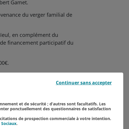
lbert Gamet.
ovenance du verger familial de
 aïeul, en complément du
de financement participatif du
00€.
Continuer sans accepter
onnement et de sécurité ; d’autres sont facultatifs. Les
senter ponctuellement des questionnaires de satisfaction
TOUTES NOS ACTUALITÉS
icitations de prospection commerciale à votre intention.
 Sociaux
.