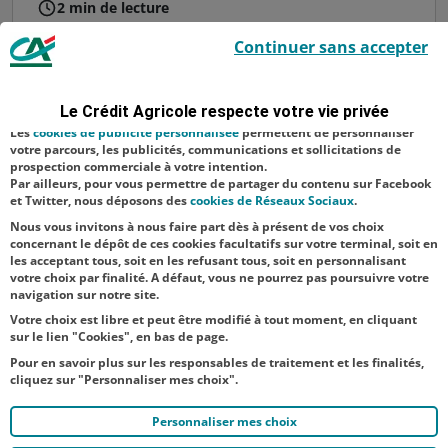
2 min de lecture
Le Crédit Agricole utilise des cookies sur ce site : certains cookies sont
En mai 2021, la Fondation d’Entreprise du
Continuer sans accepter
indispensables car utilisés à des fins de bon fonctionnement et de
Crédit Agricole du Nord Est et ses 68 caisses
sécurité ; d’autres sont facultatifs. Les
cookies de mesure d'audience
permettent de réaliser des statistiques de visites, d’analyser votre
locales ont débloqué un fonds exceptionnel
navigation, et vous présenter ponctuellement des questionnaires de
Le Crédit Agricole respecte votre vie privée
satisfaction facultatifs.
de 500 000 euros pour aider les jeunes. À ce
Les
cookies de publicité personnalisée
permettent de personnaliser
jour, ce fonds a permis de soutenir 95
votre parcours, les publicités, communications et sollicitations de
prospection commerciale à votre intention.
initiatives sur les 3 départements,...
Par ailleurs, pour vous permettre de partager du contenu sur Facebook
et Twitter, nous déposons des
cookies de Réseaux Sociaux
.
Nous vous invitons à nous faire part dès à présent de vos choix
concernant le dépôt de ces cookies facultatifs sur votre terminal, soit en
2
...
9
10
11
12
13
14
15
...
les acceptant tous, soit en les refusant tous, soit en personnalisant
votre choix par finalité. A défaut, vous ne pourrez pas poursuivre votre
navigation sur notre site.
Votre choix est libre et peut être modifié à tout moment, en cliquant
sur le lien "Cookies", en bas de page.
Pour en savoir plus sur les responsables de traitement et les finalités,
cliquez sur "Personnaliser mes choix".
Personnaliser mes choix