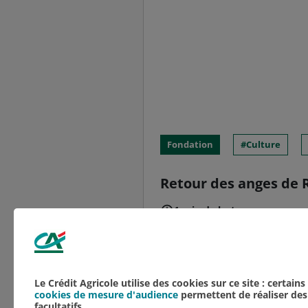
Fondation
Culture
Retour des anges de R
1 min de lecture
Grand mécène de la rest
Crédit Agricole du Nord
Amis de Saint-Nicaise d
Le Crédit Agricole utilise des cookies sur ce site : certain
cookies de mesure d'audience
permettent de réaliser des 
facultatifs.