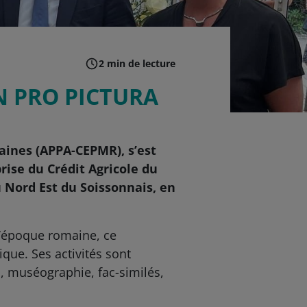
2 min de lecture
N PRO PICTURA
maines (APPA-CEPMR),
s’est
rise du Crédit Agricole du
u Nord Est du Soissonnais, en
 d’époque romaine, ce
que. Ses activités sont
on, muséographie, fac-similés,