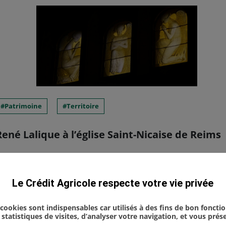
Patrimoine
Territoire
ené Lalique à l’église Saint-Nicaise de Reims
auration des célèbres anges de René Lalique de l’
Le Crédit Agricole respecte votre vie privée
 Est était convié à la soirée événement organisée 
u Chemin-Vert" pour célébr...
s cookies sont indispensables car utilisés à des fins de bon foncti
statistiques de visites, d’analyser votre navigation, et vous pré