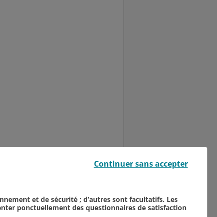
Église Saint-Nicaise, le
Continuer sans accepter
par l’association "Les
onnement et de sécurité ; d’autres sont facultatifs. Les
senter ponctuellement des questionnaires de satisfaction