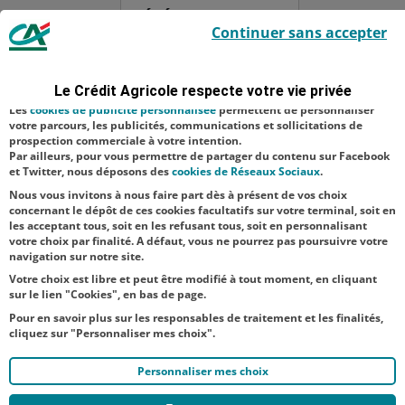
événement
Le Crédit Agricole utilise des cookies sur ce site : certains cookies sont
Continuer sans accepter
indispensables car utilisés à des fins de bon fonctionnement et de
organisée par
sécurité ; d’autres sont facultatifs. Les
cookies de mesure d'audience
l’association
permettent de réaliser des statistiques de visites, d’analyser votre
navigation, et vous présenter ponctuellement des questionnaires de
"Les Amis de
Le Crédit Agricole respecte votre vie privée
satisfaction facultatifs.
Saint-Nicaise
Les
cookies de publicité personnalisée
permettent de personnaliser
votre parcours, les publicités, communications et sollicitations de
du Chemin-
prospection commerciale à votre intention.
Par ailleurs, pour vous permettre de partager du contenu sur Facebook
Vert" pour
et Twitter, nous déposons des
cookies de Réseaux Sociaux
.
célébr...
Nous vous invitons à nous faire part dès à présent de vos choix
concernant le dépôt de ces cookies facultatifs sur votre terminal, soit en
les acceptant tous, soit en les refusant tous, soit en personnalisant
votre choix par finalité. A défaut, vous ne pourrez pas poursuivre votre
navigation sur notre site.
Votre choix est libre et peut être modifié à tout moment, en cliquant
sur le lien "Cookies", en bas de page.
Pour en savoir plus sur les responsables de traitement et les finalités,
cliquez sur "Personnaliser mes choix".
Personnaliser mes choix