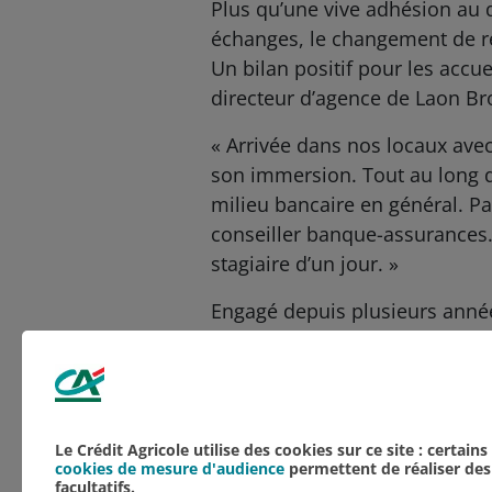
Plus qu’une vive adhésion au d
échanges, le changement de re
Un bilan positif pour les accu
directeur d’agence de Laon Bro
« Arrivée dans nos locaux avec
son immersion. Tout au long de
milieu bancaire en général. Pa
conseiller banque-assurances.
stagiaire d’un jour. »
Engagé depuis plusieurs anné
l’embauche et le maintien d
Aucune catégorie
Emploi
NOS ACTUALITÉS
Le Crédit Agricole utilise des cookies sur ce site : certain
cookies de mesure d'audience
permettent de réaliser des 
facultatifs.