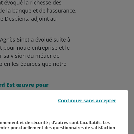
nt évoqué la richesse des
e la banque et de l’assurance.
re Desbiens, adjoint au
Agnès Sinet a évolué suite à
 pour notre entreprise et le
r sa vision du métier de
bien les équipes que notre
ord Est œuvre pour
andicap.
Continuer sans accepter
onnement et de sécurité ; d’autres sont facultatifs. Les
senter ponctuellement des questionnaires de satisfaction
TOUTES NOS ACTUALITÉS