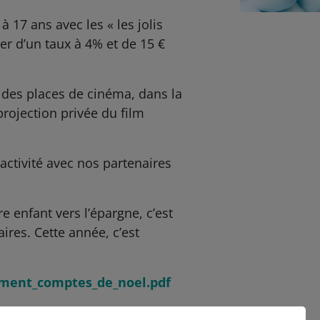
 17 ans avec les « les jolis
er d’un taux à 4% et de 15 €
des places de cinéma, dans la
rojection privée du film
activité avec nos partenaires
 enfant vers l’épargne, c’est
ires. Cette année, c’est
ement_comptes_de_noel.pdf
: CGR Cinémas