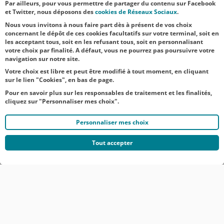
Par ailleurs, pour vous permettre de partager du contenu sur Facebook
concrétiser
et Twitter, nous déposons des
cookies de Réseaux Sociaux
.
leurs...
Nous vous invitons à nous faire part dès à présent de vos choix
concernant le dépôt de ces cookies facultatifs sur votre terminal, soit en
les acceptant tous, soit en les refusant tous, soit en personnalisant
votre choix par finalité. A défaut, vous ne pourrez pas poursuivre votre
navigation sur notre site.
Votre choix est libre et peut être modifié à tout moment, en cliquant
sur le lien "Cookies", en bas de page.
Pour en savoir plus sur les responsables de traitement et les finalités,
cliquez sur "Personnaliser mes choix".
Personnaliser mes choix
Tout accepter
© CRÉDIT AGRICOLE DU NORD EST
COMMUNIQUÉS DE PRESSE