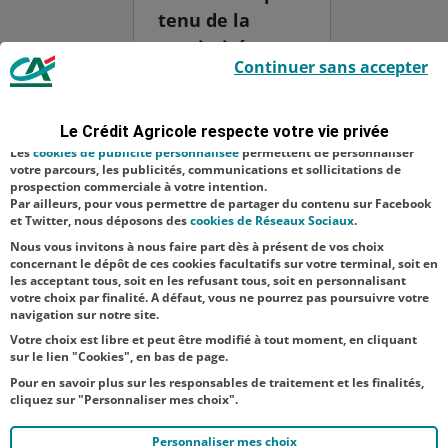
tenu de la
proximité avec
Le Crédit Agricole utilise des cookies sur ce site : certains cookies sont
Continuer sans accepter
indispensables car utilisés à des fins de bon fonctionnement et de
la cathédrale,
sécurité ; d’autres sont facultatifs. Les
cookies de mesure d'audience
ces travaux ont
permettent de réaliser des statistiques de visites, d’analyser votre
navigation, et vous présenter ponctuellement des questionnaires de
nécessité
Le Crédit Agricole respecte votre vie privée
satisfaction facultatifs.
l’autorisation
Les
cookies de publicité personnalisée
permettent de personnaliser
votre parcours, les publicités, communications et sollicitations de
préalable de
prospection commerciale à votre intention.
Par ailleurs, pour vous permettre de partager du contenu sur Facebook
l’architecte des
et Twitter, nous déposons des
cookies de Réseaux Sociaux
.
Bâtiments...
Nous vous invitons à nous faire part dès à présent de vos choix
concernant le dépôt de ces cookies facultatifs sur votre terminal, soit en
les acceptant tous, soit en les refusant tous, soit en personnalisant
votre choix par finalité. A défaut, vous ne pourrez pas poursuivre votre
navigation sur notre site.
Votre choix est libre et peut être modifié à tout moment, en cliquant
sur le lien "Cookies", en bas de page.
Pour en savoir plus sur les responsables de traitement et les finalités,
cliquez sur "Personnaliser mes choix".
Personnaliser mes choix