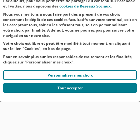
Par ailleurs, pour vous permettre de partager du contenu sur Facebook
et Twitter, nous déposons des
cookies de Réseaux Sociaux
.
presse
Nous vous invitons à nous faire part dès à présent de vos choix
concernant le dépôt de ces cookies facultatifs sur votre terminal, soit en
les acceptant tous, soit en les refusant tous, soit en personnalisant
votre choix par finalité. A défaut, vous ne pourrez pas poursuivre votre
navigation sur notre site.
Votre choix est libre et peut être modifié à tout moment, en cliquant
sur le lien "Cookies", en bas de page.
Pour en savoir plus sur les responsables de traitement et les finalités,
cliquez sur "Personnaliser mes choix".
Personnaliser mes choix
Tout accepter
© CRÉDIT AGRICOLE DU NORD EST
COMMUNIQUÉS DE PRESSE