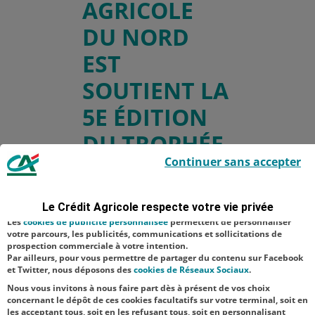
AGRICOLE
DU NORD
EST
SOUTIENT LA
5E ÉDITION
DU TROPHÉE
Le Crédit Agricole utilise des cookies sur ce site : certains cookies sont
Continuer sans accepter
IDÉA
indispensables car utilisés à des fins de bon fonctionnement et de
sécurité ; d’autres sont facultatifs. Les
cookies de mesure d'audience
permettent de réaliser des statistiques de visites, d’analyser votre
navigation, et vous présenter ponctuellement des questionnaires de
Le Crédit Agricole respecte votre vie privée
satisfaction facultatifs.
Les
cookies de publicité personnalisée
permettent de personnaliser
Télécharger le
votre parcours, les publicités, communications et sollicitations de
prospection commerciale à votre intention.
communiqué de
Par ailleurs, pour vous permettre de partager du contenu sur Facebook
et Twitter, nous déposons des
cookies de Réseaux Sociaux
.
presse
Nous vous invitons à nous faire part dès à présent de vos choix
concernant le dépôt de ces cookies facultatifs sur votre terminal, soit en
les acceptant tous, soit en les refusant tous, soit en personnalisant