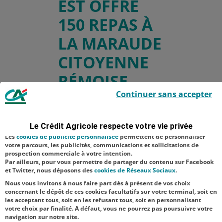
EST OFFRE
150 REPAS À
LA MARAUDE
CITOYENNE
RÉMOISE
Le Crédit Agricole utilise des cookies sur ce site : certains cookies sont
Continuer sans accepter
indispensables car utilisés à des fins de bon fonctionnement et de
sécurité ; d’autres sont facultatifs. Les
cookies de mesure d'audience
permettent de réaliser des statistiques de visites, d’analyser votre
navigation, et vous présenter ponctuellement des questionnaires de
Télécharger le
Le Crédit Agricole respecte votre vie privée
satisfaction facultatifs.
Les
cookies de publicité personnalisée
permettent de personnaliser
communiqué de
votre parcours, les publicités, communications et sollicitations de
prospection commerciale à votre intention.
presse
Par ailleurs, pour vous permettre de partager du contenu sur Facebook
et Twitter, nous déposons des
cookies de Réseaux Sociaux
.
Nous vous invitons à nous faire part dès à présent de vos choix
concernant le dépôt de ces cookies facultatifs sur votre terminal, soit en
les acceptant tous, soit en les refusant tous, soit en personnalisant
votre choix par finalité. A défaut, vous ne pourrez pas poursuivre votre
navigation sur notre site.