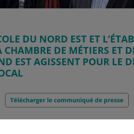
COLE DU NORD EST ET L’ÉTA
 CHAMBRE DE MÉTIERS ET D
ND EST AGISSENT POUR LE 
OCAL
Télécharger le communiqué de presse