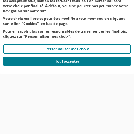
les acceptant tous, soit en les refusant tous, soit en personnalisant
votre choix par finalité. A défaut, vous ne pourrez pas poursuivre votre
navigation sur notre site.
Votre choix est libre et peut être modifié à tout moment, en cliquant
sur le lien "Cookies", en bas de page.
Pour en savoir plus sur les responsables de traitement et les finalités,
cliquez sur "Personnaliser mes choix".
Personnaliser mes choix
Tout accepter
© CRÉDIT AGRICOLE DU NORD EST
COMMUNIQUÉS DE PRESSE
MENTIONS LÉGALES
ACCESSIBILITÉ
PROTECTION DES DONNÉES DU SITE INTERNET