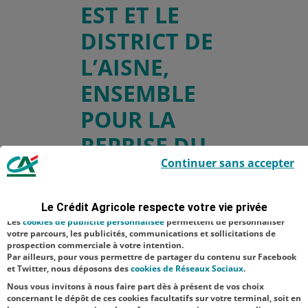
EST ET LE
DISTRICT DE
L’AISNE,
ENSEMBLE
POUR LA
REPRISE DU
Le Crédit Agricole utilise des cookies sur ce site : certains cookies sont
Continuer sans accepter
FOOTBALL
indispensables car utilisés à des fins de bon fonctionnement et de
sécurité ; d’autres sont facultatifs. Les
cookies de mesure d'audience
permettent de réaliser des statistiques de visites, d’analyser votre
navigation, et vous présenter ponctuellement des questionnaires de
Le Crédit Agricole respecte votre vie privée
satisfaction facultatifs.
Les
cookies de publicité personnalisée
permettent de personnaliser
Télécharger le
votre parcours, les publicités, communications et sollicitations de
prospection commerciale à votre intention.
communiqué de
Par ailleurs, pour vous permettre de partager du contenu sur Facebook
et Twitter, nous déposons des
cookies de Réseaux Sociaux
.
presse
Nous vous invitons à nous faire part dès à présent de vos choix
concernant le dépôt de ces cookies facultatifs sur votre terminal, soit en