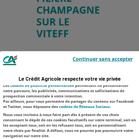
CHAMPAGNE
SUR LE
VITEFF
Le Crédit Agricole utilise des cookies sur ce site : certains cookies sont
Continuer sans accepter
indispensables car utilisés à des fins de bon fonctionnement et de
Télécharger le
sécurité ; d’autres sont facultatifs. Les
cookies de mesure d'audience
communiqué de
permettent de réaliser des statistiques de visites, d’analyser votre
navigation, et vous présenter ponctuellement des questionnaires de
presse
Le Crédit Agricole respecte votre vie privée
satisfaction facultatifs.
Les
cookies de publicité personnalisée
permettent de personnaliser
votre parcours, les publicités, communications et sollicitations de
prospection commerciale à votre intention.
Par ailleurs, pour vous permettre de partager du contenu sur Facebook
et Twitter, nous déposons des
cookies de Réseaux Sociaux
.
Nous vous invitons à nous faire part dès à présent de vos choix
concernant le dépôt de ces cookies facultatifs sur votre terminal, soit en
les acceptant tous, soit en les refusant tous, soit en personnalisant
votre choix par finalité. A défaut, vous ne pourrez pas poursuivre votre
navigation sur notre site.