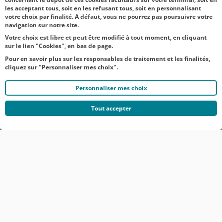
est.fr
les acceptant tous, soit en les refusant tous, soit en personnalisant
votre choix par finalité. A défaut, vous ne pourrez pas poursuivre votre
navigation sur notre site.
Votre choix est libre et peut être modifié à tout moment, en cliquant
sur le lien "Cookies", en bas de page.
Pour en savoir plus sur les responsables de traitement et les finalités,
cliquez sur "Personnaliser mes choix".
Personnaliser mes choix
Tout accepter
© CRÉDIT AGRICOLE DU NORD EST
COMMUNIQUÉS DE PRESSE
MENTIONS LÉGALES
ACCESSIBILITÉ
PROTECTION DES DONNÉES DU SITE INTERNET