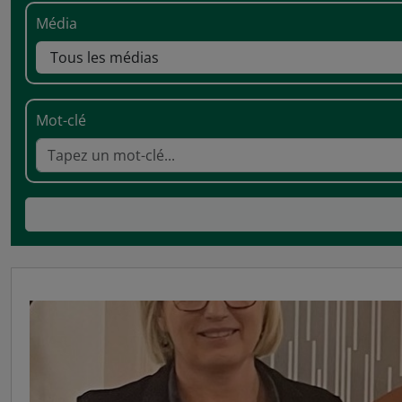
Média
Mot-clé