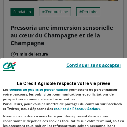
Fondation
Œnotourisme
Territoire
Pressoria une immersion sensorielle
au cœur du Champagne et de la
Champagne
1 min de lecture
Le Crédit Agricole utilise des cookies sur ce site : certains cookies sont
Après le musée du vin de Champagne
Continuer sans accepter
indispensables car utilisés à des fins de bon fonctionnement et de
et d'Archéologie régionale d’Epernay, fin
sécurité ; d’autres sont facultatifs. Les
cookies de mesure d'audience
permettent de réaliser des statistiques de visites, d’analyser votre
mai, c’est au tour de Pressoria d’ouvrir ses
navigation, et vous présenter ponctuellement des questionnaires de
Le Crédit Agricole respecte votre vie privée
satisfaction facultatifs.
portes. Le centre d’interprétation sensorielle
Les
cookies de publicité personnalisée
permettent de personnaliser
des vins de Champagne d’Aÿ, a été inauguré
votre parcours, les publicités, communications et sollicitations de
prospection commerciale à votre intention.
hier, après 18 mois de travaux. G...
Par ailleurs, pour vous permettre de partager du contenu sur Facebook
et Twitter, nous déposons des
cookies de Réseaux Sociaux
.
Nous vous invitons à nous faire part dès à présent de vos choix
concernant le dépôt de ces cookies facultatifs sur votre terminal, soit en
..
104
105
106
107
108
109
110
...
les acceptant tous, soit en les refusant tous, soit en personnalisant