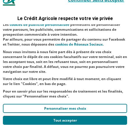
sécurité ; d’autres sont facultatifs. Les
cookies de mesure d'audience
Aucune catégorie
permettent de réaliser des statistiques de visites, d’analyser votre
navigation, et vous présenter ponctuellement des questionnaires de
Le Crédit Agricole respecte votre vie privée
Agriculture
Digital
satisfaction facultatifs.
Les
cookies de publicité personnalisée
permettent de personnaliser
Économie
votre parcours, les publicités, communications et sollicitations de
prospection commerciale à votre intention.
Par ailleurs, pour vous permettre de partager du contenu sur Facebook
NOS
et Twitter, nous déposons des
cookies de Réseaux Sociaux
.
ACTUALITÉS
Nous vous invitons à nous faire part dès à présent de vos choix
concernant le dépôt de ces cookies facultatifs sur votre terminal, soit en
les acceptant tous, soit en les refusant tous, soit en personnalisant
TOUTES NOS ACTUALITÉS
votre choix par finalité. A défaut, vous ne pourrez pas poursuivre votre
navigation sur notre site.
Votre choix est libre et peut être modifié à tout moment, en cliquant
sur le lien "Cookies", en bas de page.
Pour en savoir plus sur les responsables de traitement et les finalités,
cliquez sur "Personnaliser mes choix".
Personnaliser mes choix
Tout accepter