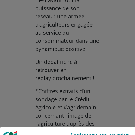
c’est avant tout la
puissance de son
réseau : une armée
d’agriculteurs engagée
au service du
consommateur dans une
dynamique positive.
Un débat riche à
retrouver en
replay prochainement !
*Chiffres extraits d’un
sondage par le Crédit
Agricole et #agridemain
concernant l’image de
l’agriculture auprès des
Le Crédit Agricole utilise des cookies sur ce site : certains cookies sont
Français en 2021
Continuer sans accepter
indispensables car utilisés à des fins de bon fonctionnement et de