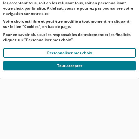
Page
1
2
3
4
Page
les acceptant tous, soit en les refusant tous, soit en personnalisant
votre choix par finalité. A défaut, vous ne pourrez pas poursuivre votre
précedente
suivante
navigation sur notre site.
Votre choix est libre et peut être modifié à tout moment, en cliquant
sur le lien "Cookies", en bas de page.
Pour en savoir plus sur les responsables de traitement et les finalités,
cliquez sur "Personnaliser mes choix".
Personnaliser mes choix
Tout accepter
© CRÉDIT AGRICOLE DU NORD EST
COMMUNIQUÉS DE PRESSE
MENTIONS LÉGALES
ACCESSIBILITÉ
PROTECTION DES DONNÉES DU SITE INTERNET