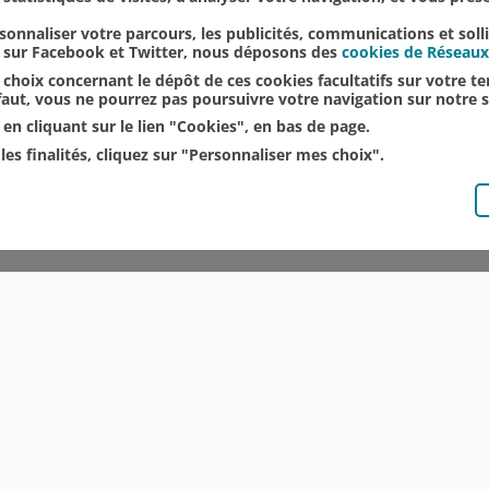
onnaliser votre parcours, les publicités, communications et soll
u sur Facebook et Twitter, nous déposons des
cookies de Réseaux
choix concernant le dépôt de ces cookies facultatifs sur votre ter
éfaut, vous ne pourrez pas poursuivre votre navigation sur notre s
en cliquant sur le lien "Cookies", en bas de page.
les finalités, cliquez sur "Personnaliser mes choix".
© CRÉDIT AGRICOLE DU NORD EST
COMMUNIQUÉS DE PRESSE
MENTIONS LÉGALES
ACCESSIBILITÉ
PROTECTION DES DONNÉES DU SITE INTERNET