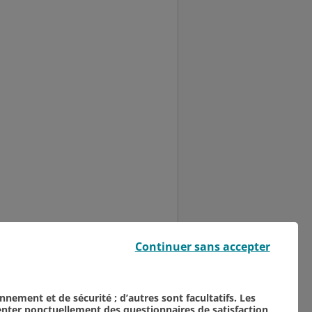
Église Saint-Nicaise, le
Continuer sans accepter
par l’association "Les
onnement et de sécurité ; d’autres sont facultatifs. Les
senter ponctuellement des questionnaires de satisfaction