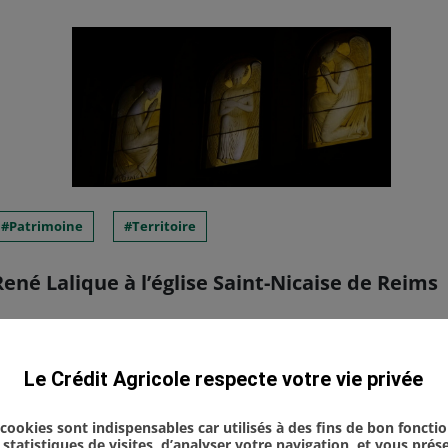
Patrimoine
Territoire
ené Lalique à l’église Saint-Nicaise de Reims
auration des célèbres anges de René Lalique de l’
Le Crédit Agricole respecte votre vie privée
 Est était convié à la soirée événement organisée 
u Chemin-Vert" pour célébr...
s cookies sont indispensables car utilisés à des fins de bon foncti
statistiques de visites, d’analyser votre navigation, et vous pré