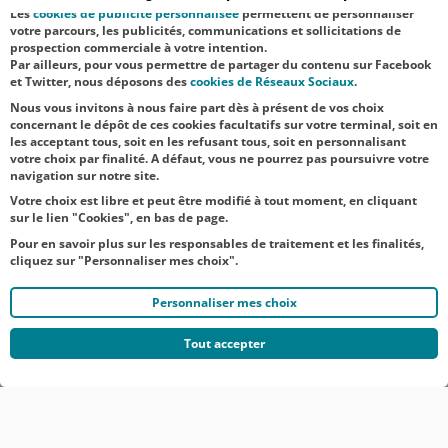
aux éleveurs
Les
cookies de publicité personnalisée
permettent de personnaliser
votre parcours, les publicités, communications et sollicitations de
faisant face aux
prospection commerciale à votre intention.
Par ailleurs, pour vous permettre de partager du contenu sur Facebook
difficultés
et Twitter, nous déposons des
cookies de Réseaux Sociaux
.
d’appr...
Nous vous invitons à nous faire part dès à présent de vos choix
concernant le dépôt de ces cookies facultatifs sur votre terminal, soit en
les acceptant tous, soit en les refusant tous, soit en personnalisant
votre choix par finalité. A défaut, vous ne pourrez pas poursuivre votre
navigation sur notre site.
Votre choix est libre et peut être modifié à tout moment, en cliquant
sur le lien "Cookies", en bas de page.
Pour en savoir plus sur les responsables de traitement et les finalités,
cliquez sur "Personnaliser mes choix".
Personnaliser mes choix
Tout accepter