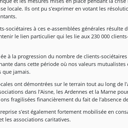
banque et les mesures mises en place pendant la cris
aisse locale. Ils ont pu s’exprimer en votant les résolu
ntants.
ents-sociétaires à ces e-assemblées générales résulte 
tenir le lien particulier qui les lie aux 230 000 client
ciée à la progression du nombre de clients-sociétair
nante dans cette période où nos valeurs mutualistes 
es que jamais.
cales ont démontrées sur le terrain tout au long de l
ciations dans l’Aisne, les Ardennes et la Marne pour
s fragilisées financièrement du fait de l’absence de
reprise s’est également fortement mobilisée en consa
et les associations caritatives.