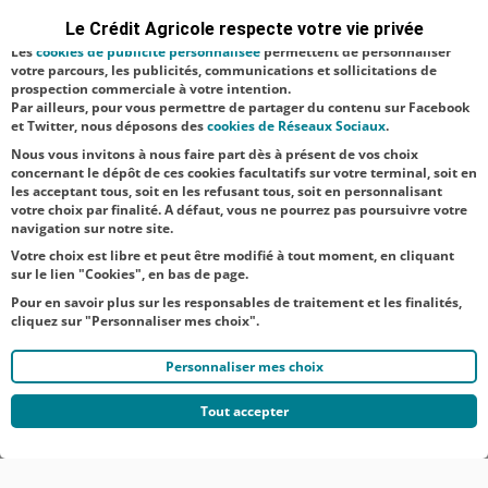
navigation, et vous présenter ponctuellement des questionnaires de
venir en aide
Le Crédit Agricole respecte votre vie privée
satisfaction facultatifs.
aux éleveurs
Les
cookies de publicité personnalisée
permettent de personnaliser
votre parcours, les publicités, communications et sollicitations de
faisant face aux
prospection commerciale à votre intention.
Par ailleurs, pour vous permettre de partager du contenu sur Facebook
difficultés
et Twitter, nous déposons des
cookies de Réseaux Sociaux
.
d’appr...
Nous vous invitons à nous faire part dès à présent de vos choix
concernant le dépôt de ces cookies facultatifs sur votre terminal, soit en
les acceptant tous, soit en les refusant tous, soit en personnalisant
votre choix par finalité. A défaut, vous ne pourrez pas poursuivre votre
navigation sur notre site.
Votre choix est libre et peut être modifié à tout moment, en cliquant
sur le lien "Cookies", en bas de page.
Pour en savoir plus sur les responsables de traitement et les finalités,
cliquez sur "Personnaliser mes choix".
Personnaliser mes choix
Tout accepter