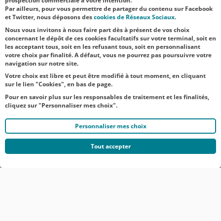
prospection commerciale à votre intention.
Par ailleurs, pour vous permettre de partager du contenu sur Facebook
Renard,
et Twitter, nous déposons des
cookies de Réseaux Sociaux
.
directeur gén...
Nous vous invitons à nous faire part dès à présent de vos choix
concernant le dépôt de ces cookies facultatifs sur votre terminal, soit en
les acceptant tous, soit en les refusant tous, soit en personnalisant
votre choix par finalité. A défaut, vous ne pourrez pas poursuivre votre
navigation sur notre site.
Votre choix est libre et peut être modifié à tout moment, en cliquant
sur le lien "Cookies", en bas de page.
Pour en savoir plus sur les responsables de traitement et les finalités,
cliquez sur "Personnaliser mes choix".
Personnaliser mes choix
Tout accepter
© CRÉDIT AGRICOLE DU NORD EST