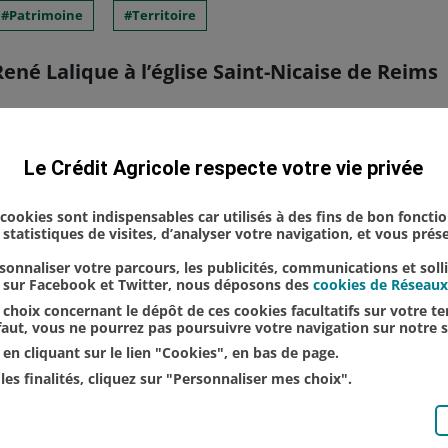
Patrimoine
Territoire
ené Lalique à l’église Saint-Nicaise de Reims
auration des célèbres anges de René Lalique de l’
Le Crédit Agricole respecte votre vie privée
 Est était convié à la soirée événement organisée 
u Chemin-Vert" pour célébr...
s cookies sont indispensables car utilisés à des fins de bon foncti
statistiques de visites, d’analyser votre navigation, et vous pré
onnaliser votre parcours, les publicités, communications et soll
u sur Facebook et Twitter, nous déposons des
cookies de Réseaux
choix concernant le dépôt de ces cookies facultatifs sur votre ter
éfaut, vous ne pourrez pas poursuivre votre navigation sur notre s
en cliquant sur le lien "Cookies", en bas de page.
les finalités, cliquez sur "Personnaliser mes choix".