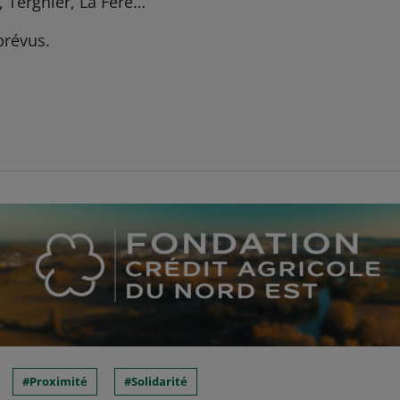
, Tergnier, La Fère…
prévus.
Proximité
Solidarité