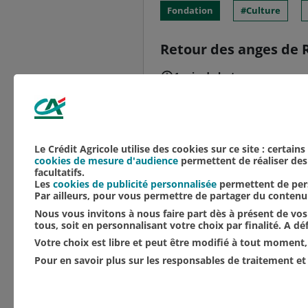
Fondation
Culture
Retour des anges de R
1 min de lecture
Grand mécène de la rest
Crédit Agricole du Nord
Amis de Saint-Nicaise d
Le Crédit Agricole utilise des cookies sur ce site : certain
cookies de mesure d'audience
permettent de réaliser des 
facultatifs.
Les
cookies de publicité personnalisée
permettent de pers
Par ailleurs, pour vous permettre de partager du conten
Nous vous invitons à nous faire part dès à présent de vos 
tous, soit en personnalisant votre choix par finalité. A d
Votre choix est libre et peut être modifié à tout moment, 
Pour en savoir plus sur les responsables de traitement et 