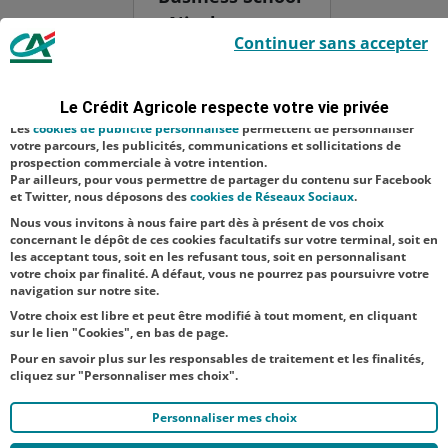
- Nicolas
Le Crédit Agricole utilise des cookies sur ce site : certains cookies sont
Continuer sans accepter
indispensables car utilisés à des fins de bon fonctionnement et de
Bouzou - Gilles
sécurité ; d’autres sont facultatifs. Les
cookies de mesure d'audience
Halais,
permettent de réaliser des statistiques de visites, d’analyser votre
navigation, et vous présenter ponctuellement des questionnaires de
animateur de
Le Crédit Agricole respecte votre vie privée
satisfaction facultatifs.
l’événement -
Les
cookies de publicité personnalisée
permettent de personnaliser
votre parcours, les publicités, communications et sollicitations de
Matthieu
prospection commerciale à votre intention.
Par ailleurs, pour vous permettre de partager du contenu sur Facebook
Renard,
et Twitter, nous déposons des
cookies de Réseaux Sociaux
.
directeur gén...
Nous vous invitons à nous faire part dès à présent de vos choix
concernant le dépôt de ces cookies facultatifs sur votre terminal, soit en
les acceptant tous, soit en les refusant tous, soit en personnalisant
votre choix par finalité. A défaut, vous ne pourrez pas poursuivre votre
navigation sur notre site.
Votre choix est libre et peut être modifié à tout moment, en cliquant
sur le lien "Cookies", en bas de page.
Pour en savoir plus sur les responsables de traitement et les finalités,
cliquez sur "Personnaliser mes choix".
Personnaliser mes choix