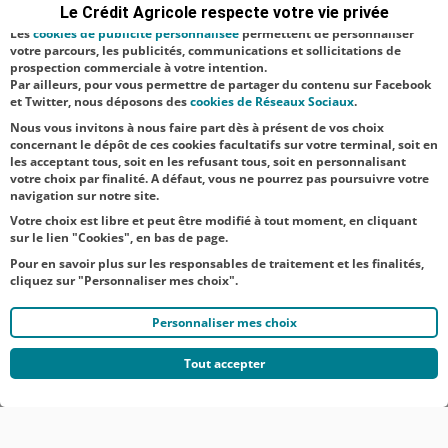
animateur de
Le Crédit Agricole respecte votre vie privée
satisfaction facultatifs.
l’événement -
Les
cookies de publicité personnalisée
permettent de personnaliser
votre parcours, les publicités, communications et sollicitations de
Matthieu
prospection commerciale à votre intention.
Par ailleurs, pour vous permettre de partager du contenu sur Facebook
Renard,
et Twitter, nous déposons des
cookies de Réseaux Sociaux
.
directeur gén...
Nous vous invitons à nous faire part dès à présent de vos choix
concernant le dépôt de ces cookies facultatifs sur votre terminal, soit en
les acceptant tous, soit en les refusant tous, soit en personnalisant
votre choix par finalité. A défaut, vous ne pourrez pas poursuivre votre
navigation sur notre site.
Votre choix est libre et peut être modifié à tout moment, en cliquant
sur le lien "Cookies", en bas de page.
Pour en savoir plus sur les responsables de traitement et les finalités,
cliquez sur "Personnaliser mes choix".
Personnaliser mes choix
Tout accepter