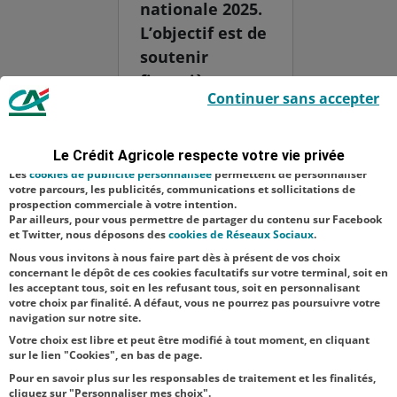
nationale 2025.
L’objectif est de
soutenir
financièrement
Le Crédit Agricole utilise des cookies sur ce site : certains cookies sont
Continuer sans accepter
indispensables car utilisés à des fins de bon fonctionnement et de
des projets
sécurité ; d’autres sont facultatifs. Les
cookies de mesure d'audience
associatifs
permettent de réaliser des statistiques de visites, d’analyser votre
navigation, et vous présenter ponctuellement des questionnaires de
visant à mieux
Le Crédit Agricole respecte votre vie privée
satisfaction facultatifs.
accompagner
Les
cookies de publicité personnalisée
permettent de personnaliser
votre parcours, les publicités, communications et sollicitations de
les aidants.
prospection commerciale à votre intention.
Par ailleurs, pour vous permettre de partager du contenu sur Facebook
Héros du
et Twitter, nous déposons des
cookies de Réseaux Sociaux
.
quotidien, les...
Nous vous invitons à nous faire part dès à présent de vos choix
concernant le dépôt de ces cookies facultatifs sur votre terminal, soit en
les acceptant tous, soit en les refusant tous, soit en personnalisant
votre choix par finalité. A défaut, vous ne pourrez pas poursuivre votre
navigation sur notre site.
Votre choix est libre et peut être modifié à tout moment, en cliquant
sur le lien "Cookies", en bas de page.
Pour en savoir plus sur les responsables de traitement et les finalités,
cliquez sur "Personnaliser mes choix".