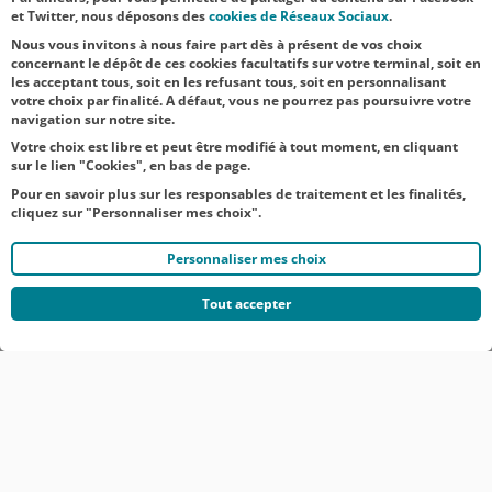
Héros du
et Twitter, nous déposons des
cookies de Réseaux Sociaux
.
quotidien, les...
Nous vous invitons à nous faire part dès à présent de vos choix
concernant le dépôt de ces cookies facultatifs sur votre terminal, soit en
les acceptant tous, soit en les refusant tous, soit en personnalisant
votre choix par finalité. A défaut, vous ne pourrez pas poursuivre votre
navigation sur notre site.
Votre choix est libre et peut être modifié à tout moment, en cliquant
sur le lien "Cookies", en bas de page.
Pour en savoir plus sur les responsables de traitement et les finalités,
cliquez sur "Personnaliser mes choix".
Personnaliser mes choix
Tout accepter
© CRÉDIT AGRICOLE DU NORD EST
COMMUNIQUÉS DE PRESSE