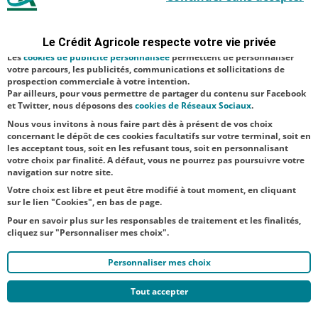
solidarité
sécurité ; d’autres sont facultatifs. Les
cookies de mesure d'audience
paille, visant à
permettent de réaliser des statistiques de visites, d’analyser votre
navigation, et vous présenter ponctuellement des questionnaires de
venir en aide
Le Crédit Agricole respecte votre vie privée
satisfaction facultatifs.
aux éleveurs
Les
cookies de publicité personnalisée
permettent de personnaliser
votre parcours, les publicités, communications et sollicitations de
faisant face aux
prospection commerciale à votre intention.
Par ailleurs, pour vous permettre de partager du contenu sur Facebook
difficultés
et Twitter, nous déposons des
cookies de Réseaux Sociaux
.
d’appr...
Nous vous invitons à nous faire part dès à présent de vos choix
concernant le dépôt de ces cookies facultatifs sur votre terminal, soit en
les acceptant tous, soit en les refusant tous, soit en personnalisant
votre choix par finalité. A défaut, vous ne pourrez pas poursuivre votre
navigation sur notre site.
Votre choix est libre et peut être modifié à tout moment, en cliquant
sur le lien "Cookies", en bas de page.
Pour en savoir plus sur les responsables de traitement et les finalités,
cliquez sur "Personnaliser mes choix".
Personnaliser mes choix
Tout accepter