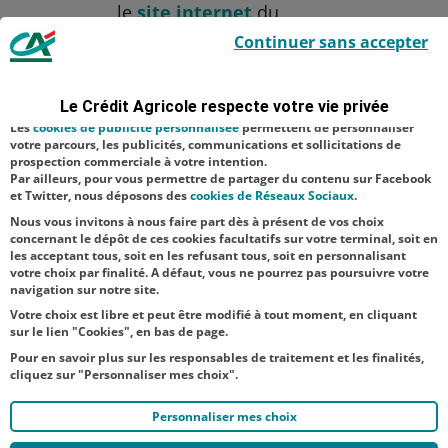
le
site internet
du
Le Crédit Agricole utilise des cookies sur ce site : certains cookies sont
Crédit Agricole du Nord
Continuer sans accepter
indispensables car utilisés à des fins de bon fonctionnement et de
sécurité ; d’autres sont facultatifs. Les
cookies de mesure d'audience
Est.
permettent de réaliser des statistiques de visites, d’analyser votre
navigation, et vous présenter ponctuellement des questionnaires de
Le Crédit Agricole respecte votre vie privée
Aucune catégorie
satisfaction facultatifs.
Les
cookies de publicité personnalisée
permettent de personnaliser
Assurances
Banque
votre parcours, les publicités, communications et sollicitations de
prospection commerciale à votre intention.
Par ailleurs, pour vous permettre de partager du contenu sur Facebook
NOS
et Twitter, nous déposons des
cookies de Réseaux Sociaux
.
ACTUALITÉS
Nous vous invitons à nous faire part dès à présent de vos choix
concernant le dépôt de ces cookies facultatifs sur votre terminal, soit en
les acceptant tous, soit en les refusant tous, soit en personnalisant
TOUTES NOS ACTUALITÉS
votre choix par finalité. A défaut, vous ne pourrez pas poursuivre votre
navigation sur notre site.
Votre choix est libre et peut être modifié à tout moment, en cliquant
sur le lien "Cookies", en bas de page.
Pour en savoir plus sur les responsables de traitement et les finalités,
cliquez sur "Personnaliser mes choix".
Personnaliser mes choix